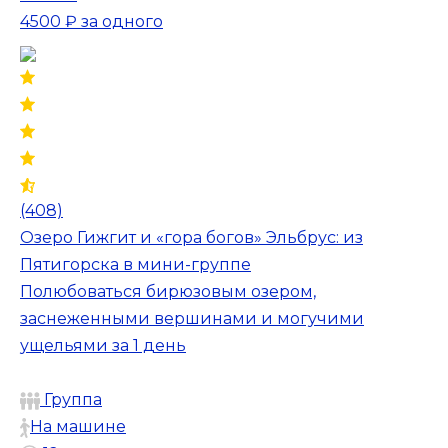
4500 ₽
за одного
(408)
Озеро Гижгит и «гора богов» Эльбрус: из
Пятигорска в мини-группе
Полюбоваться бирюзовым озером,
заснеженными вершинами и могучими
ущельями за 1 день
Группа
На машине