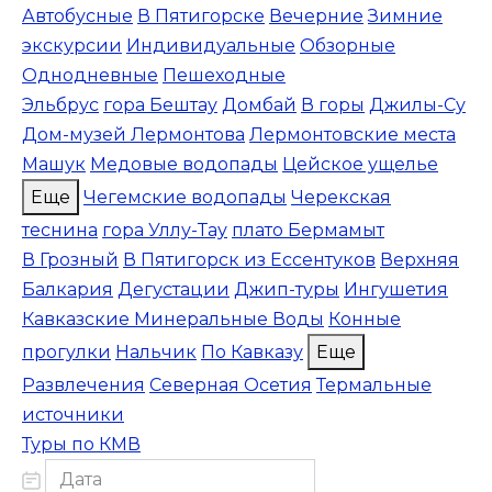
Автобусные
В Пятигорске
Вечерние
Зимние
экскурсии
Индивидуальные
Обзорные
Однодневные
Пешеходные
Эльбрус
гора Бештау
Домбай
В горы
Джилы-Су
Дом-музей Лермонтова
Лермонтовские места
Машук
Медовые водопады
Цейское ущелье
Еще
Чегемские водопады
Черекская
теснина
гора Уллу-Тау
плато Бермамыт
В Грозный
В Пятигорск из Ессентуков
Верхняя
Балкария
Дегустации
Джип-туры
Ингушетия
Кавказские Минеральные Воды
Конные
прогулки
Нальчик
По Кавказу
Еще
Развлечения
Северная Осетия
Термальные
источники
Туры по КМВ