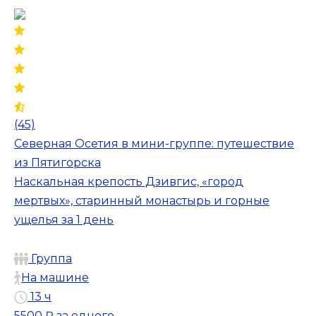
(45)
Северная Осетия в мини-группе: путешествие
из Пятигорска
Наскальная крепость Дзивгис, «город
мертвых», старинный монастырь и горные
ущелья за 1 день
Группа
На машине
13 ч
5500 ₽
за одного