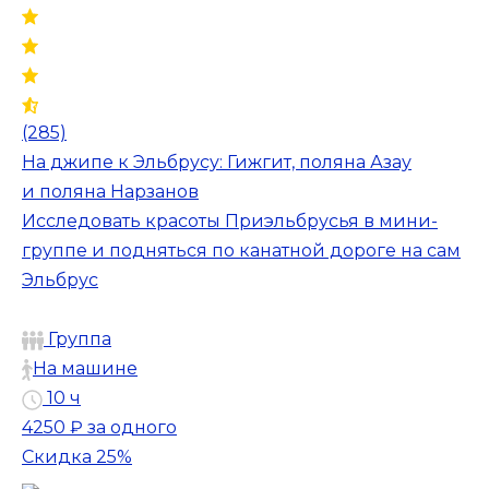
(285)
На джипе к Эльбрусу: Гижгит, поляна Азау
и поляна Нарзанов
Исследовать красоты Приэльбрусья в мини-
группе и подняться по канатной дороге на сам
Эльбрус
Группа
На машине
10 ч
4250 ₽
за одного
Скидка 25%