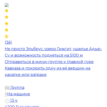
(36)
Не просто Эльбрус: озеро Гижгит, ущелье Адыр-
Су и возможность подняться на 5100 м
Отправиться в мини-группе к главной горе
Кавказа и покорить одну из её вершин на
канатке или ратраке
Группа
На машине
13 ч
4200 ₽
за одного