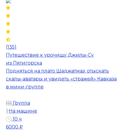
(135)
Путешествие к урочищу Джилы-Су
из Пятигорска
Подняться на плато Шаджатмаз, отыскать
скалы-аватары и увидеть «стражей» Кавказа
в мини-группе
Группа
На машине
10 ч
6000 ₽