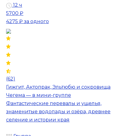
12 ч
5700 ₽
4275 ₽
за одного
(62)
Гижгит, Актопрак, Эльтюбю и сокровища
Чегема — в мини-группе
Фантастические перевалы и ущелья,
знаменитые водопады и озёра, древнее
селение и истории края