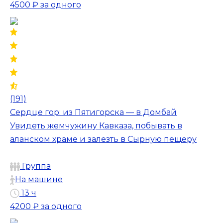
4500 ₽
за одного
(191)
Сердце гор: из Пятигорска — в Домбай
Увидеть жемчужину Кавказа, побывать в
аланском храме и залезть в Сырную пещеру
Группа
На машине
13 ч
4200 ₽
за одного