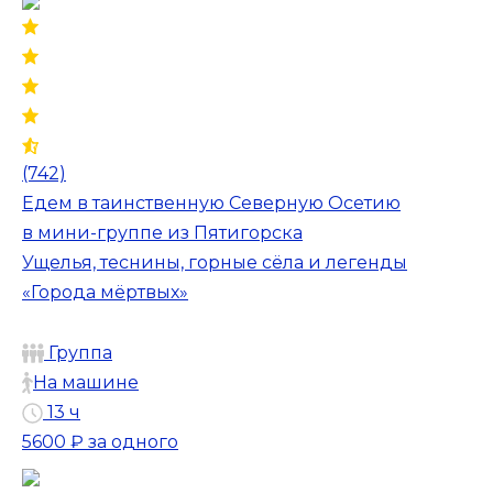
(742)
Едем в таинственную Северную Осетию
в мини-группе из Пятигорска
Ущелья, теснины, горные сёла и легенды
«Города мёртвых»
Группа
На машине
13 ч
5600 ₽
за одного