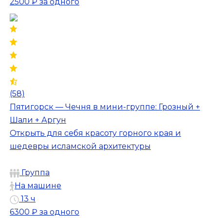
2500 ₽
за одного
(58)
Пятигорск — Чечня в мини-группе: Грозный +
Шали + Аргун
Открыть для себя красоту горного края и
шедевры исламской архитектуры
Группа
На машине
13 ч
6300 ₽
за одного