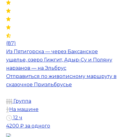
(87)
Из Пятигорска — через Баксанское
ущелье, озеро Гижгит, Адыр-Су и Поляну
нарзанов — на Эльбрус
Отправиться по живописному маршруту в
сказочное Приэльбрусье
Группа
На машине
12 ч
4200 ₽
за одного